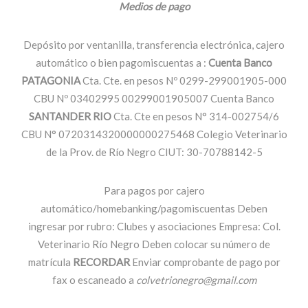
Medios de pago
Depósito por ventanilla, transferencia electrónica, cajero
automático o bien pagomiscuentas a :
Cuenta Banco
PATAGONIA
Cta. Cte. en pesos Nº 0299-299001905-000
CBU Nº 03402995 00299001905007 Cuenta Banco
SANTANDER RIO
Cta. Cte en pesos N° 314-002754/6
CBU N° 0720314320000000275468 Colegio Veterinario
de la Prov. de Río Negro CIUT: 30-70788142-5
Para pagos por cajero
automático/homebanking/pagomiscuentas Deben
ingresar por rubro: Clubes y asociaciones Empresa: Col.
Veterinario Río Negro Deben colocar su número de
matrícula
RECORDAR
Enviar comprobante de pago por
fax o escaneado a
colvetrionegro@gmail.com