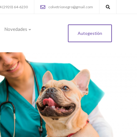
4 (2920) 64-6230
colvetrionegro@gmail.com
Novedades
Autogestión